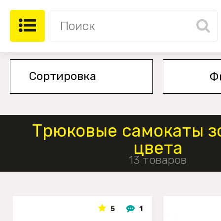
Ф
Трюковые самокаты з
цвета
13 товаров
5
1