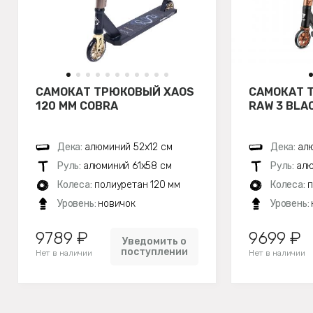
САМОКАТ ТРЮКОВЫЙ XAOS
САМОКАТ 
120 ММ COBRA
RAW 3 BLA
Дека:
алюминий 52х12 см
Дека:
алю
Руль:
алюминий 61х58 см
Руль:
алю
Колеса:
полиуретан 120 мм
Колеса:
п
Уровень:
новичок
Уровень:
9789 ₽
9699 ₽
Уведомить о
поступлении
Нет в наличии
Нет в наличии