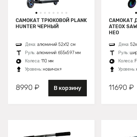
САМОКАТ ТРЮКОВОЙ PLANK
САМОКАТ 
HUNTER ЧЕРНЫЙ
ATEOX SAW
НЕО
Дека:
алюминий 52х12 см
Дека:
52х
Руль:
алюминий 655х597 мм
Руль:
шир
Колеса:
110 мм
Колеса:
F
Уровень:
новичок+
Уровень:
8990 ₽
11690 ₽
В корзину