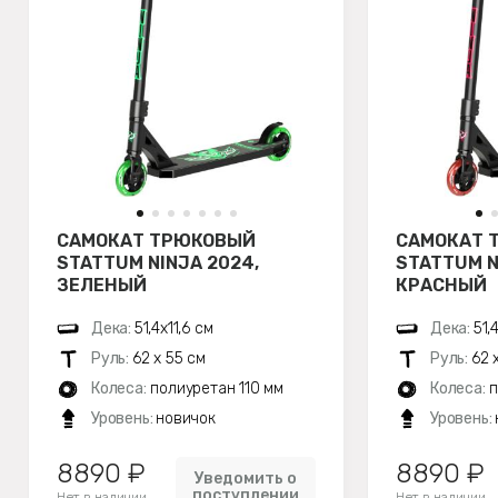
САМОКАТ ТРЮКОВЫЙ
САМОКАТ 
STATTUM NINJA 2024,
STATTUM N
ЗЕЛЕНЫЙ
КРАСНЫЙ
Дека:
51,4х11,6 см
Дека:
51,
Руль:
62 х 55 см
Руль:
62 
Колеса:
полиуретан 110 мм
Колеса:
п
Уровень:
новичок
Уровень:
8890 ₽
8890 ₽
Уведомить о
поступлении
Нет в наличии
Нет в наличии