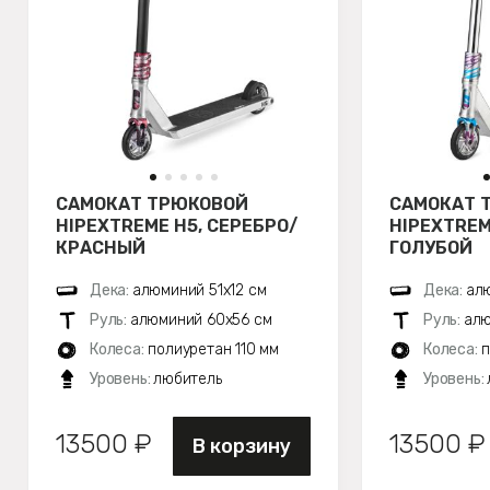
САМОКАТ ТРЮКОВОЙ
САМОКАТ 
HIPEXTREME H5, СЕРЕБРО/
HIPEXTREM
КРАСНЫЙ
ГОЛУБОЙ
Дека:
алюминий 51х12 см
Дека:
алю
Руль:
алюминий 60x56 см
Руль:
алю
Колеса:
полиуретан 110 мм
Колеса:
п
Уровень:
любитель
Уровень:
13500 ₽
13500 ₽
В корзину