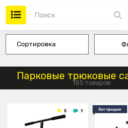
Ф
Парковые трюковые с
185 товаров
5
1