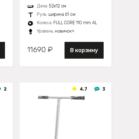
Дека:
52х12 см
Руль:
ширина 61 см
м
Колеса:
FULL CORE 110 mm AL
Уровень:
новичок+
11690 ₽
В корзину
2
4.7
3