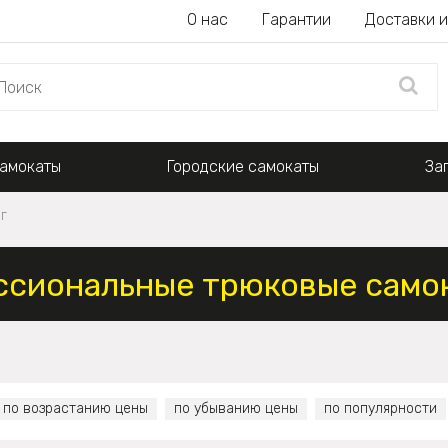
О нас
Гарантии
Доставки и
амокаты
Городские самокаты
За
г
сиональные трюковые самок
по возрастанию цены
по убыванию цены
по популярности