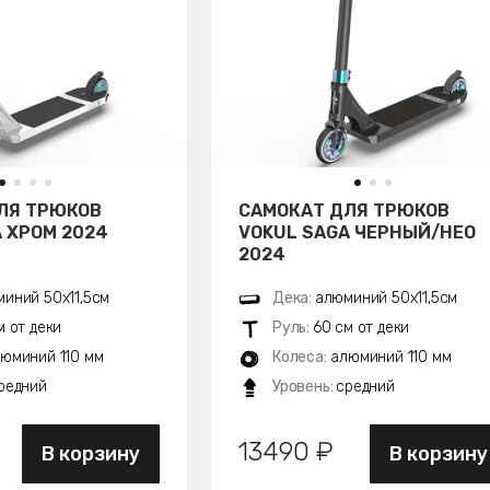
ЛЯ ТРЮКОВ
САМОКАТ ДЛЯ ТРЮКОВ
 ХРОМ 2024
VOKUL SAGA ЧЕРНЫЙ/НЕО
2024
иний 50х11,5см
Дека:
алюминий 50х11,5см
м от деки
Руль:
60 см от деки
юминий 110 мм
Колеса:
алюминий 110 мм
редний
Уровень:
средний
13490 ₽
В корзину
В корзину