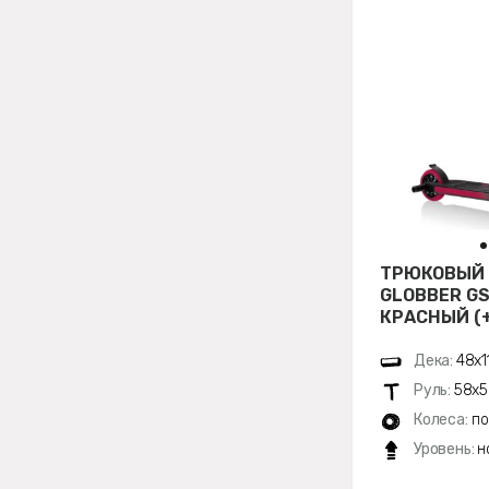
ТРЮКОВЫЙ
GLOBBER GS
КРАСНЫЙ (
Дека:
48х1
Руль:
58х5
Колеса:
по
Уровень:
н