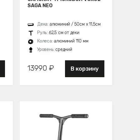
SAGA NEO
Дека:
алюминий / 50см х 11,5см
Руль:
62,5 см от деки
Колеса:
алюминий 110 мм
Уровень:
средний
13990 ₽
В корзину