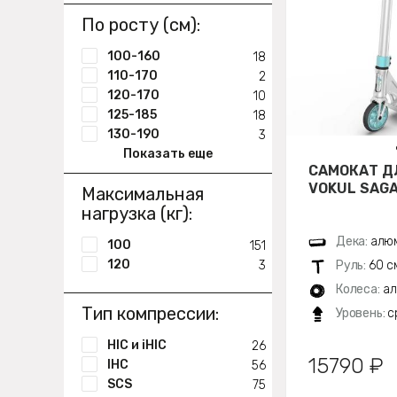
По росту (см):
100-160
18
110-170
2
120-170
10
125-185
18
130-190
3
Показать еще
САМОКАТ Д
VOKUL SAGA
Максимальная
нагрузка (кг):
Дека:
алюм
100
151
120
3
Руль:
60 с
Колеса:
ал
Тип компрессии:
Уровень:
с
HIC и iHIC
26
15790 ₽
IHC
56
SCS
75