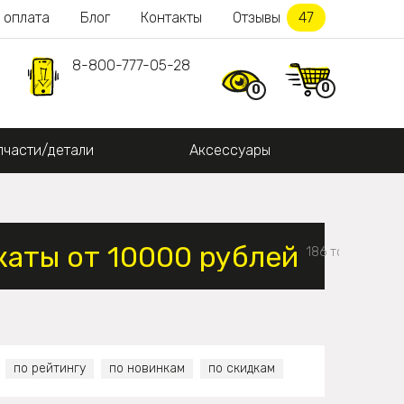
 оплата
Блог
Контакты
Отзывы
47
8-800-777-05-28
0
0
пчасти/детали
Аксессуары
аты от 10000 рублей
186 товаров
по рейтингу
по новинкам
по скидкам