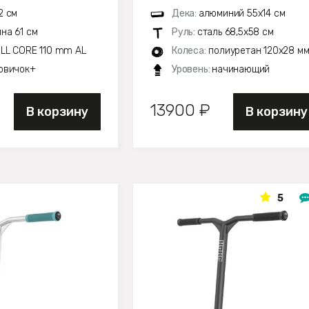
2 см
Дека:
алюминий 55х14 см
на 61 см
Руль:
сталь 68,5х58 см
LL CORE 110 mm AL
Колеса:
полиуретан 120x28 м
овичок+
Уровень:
начинающий
13900 ₽
В корзину
В корзину
5