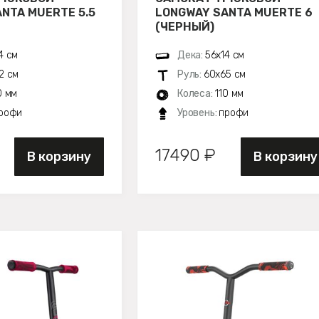
NTA MUERTE 5.5
LONGWAY SANTA MUERTE 6
(ЧЕРНЫЙ)
4 см
Дека:
56х14 см
2 см
Руль:
60х65 см
0 мм
Колеса:
110 мм
рофи
Уровень:
профи
17490 ₽
В корзину
В корзину