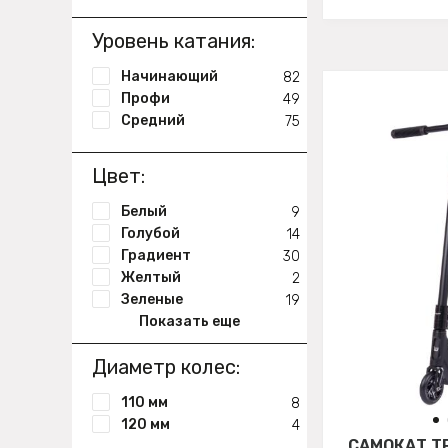
Уровень катания:
Начинающий
82
Профи
49
Средний
75
Цвет:
Белый
9
Голубой
14
Градиент
30
Желтый
2
Зеленые
19
Показать еще
Диаметр колес:
110 мм
8
120 мм
4
САМОКАТ Т