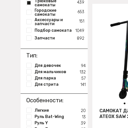
Трюковые
439
самокаты
Городские
653
самокаты
Аксессуары и
151
запчасти
Подбор самоката
1049
Запчасти
892
Тип:
Для девочек
94
Для мальчиков
132
Для парка
57
Для стрита
141
Особенности:
Легкие
САМОКАТ Д
20
ATEOX SAW 
Руль Bat-Wing
13
Руль Y
39