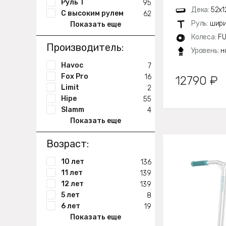
Руль Т
95
Дека:
52х1
С высоким рулем
62
Руль:
шири
Показать еще
Колеса:
FU
Производитель:
Уровень:
н
Havoc
7
Fox Pro
16
12790 ₽
Limit
2
Hipe
55
Slamm
4
Показать еще
Возраст:
10 лет
136
11 лет
139
12 лет
139
5 лет
8
6 лет
19
Показать еще