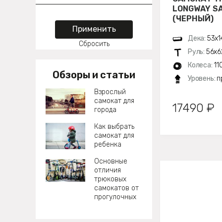
LONGWAY SA
(ЧЕРНЫЙ)
Применить
Дека:
53х1
Сбросить
Руль:
56х6
Колеса:
11
Обзоры и статьи
Уровень:
п
Взрослый
самокат для
17490 ₽
города
Как выбрать
самокат для
ребенка
Основные
отличия
трюковых
самокатов от
прогулочных