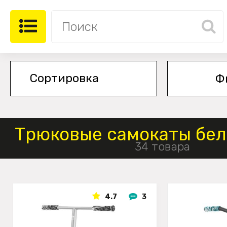
Ф
Трюковые самокаты бел
34 товара
4.7
3