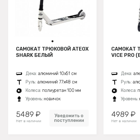
САМОКАТ ТРЮКОВОЙ ATEOX
САМОКАТ 
SHARK БЕЛЫЙ
VICE PRO 
Дека:
алюминий 10х51 см
Дека:
ал
Руль:
алюминий 77х48 см
Руль:
алю
Колеса:
полиуретан 100 мм
Колеса:
п
Уровень:
новичок
Уровень:
5489 ₽
4989 ₽
Уведомить о
поступлении
Нет в наличии
Нет в наличии